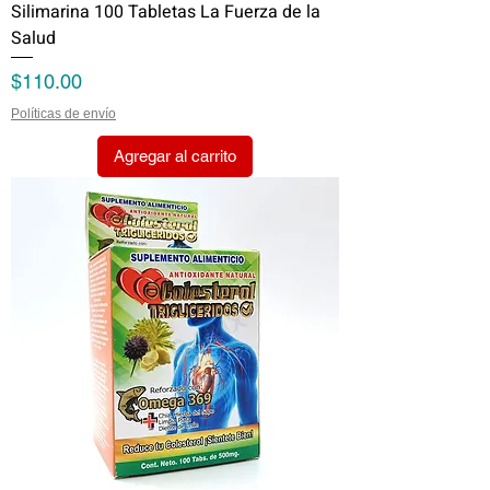
Silimarina 100 Tabletas La Fuerza de la
Salud
Precio
$110.00
Políticas de envío
Agregar al carrito