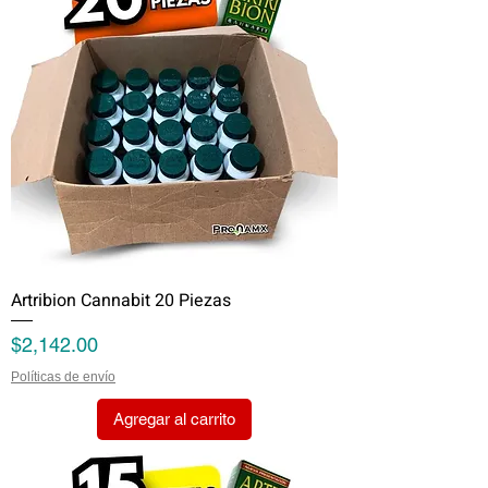
Artribion Cannabit 20 Piezas
Precio
$2,142.00
Políticas de envío
Agregar al carrito