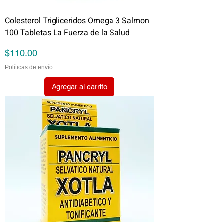
Colesterol Trigliceridos Omega 3 Salmon
100 Tabletas La Fuerza de la Salud
Precio
$110.00
Políticas de envío
Agregar al carrito