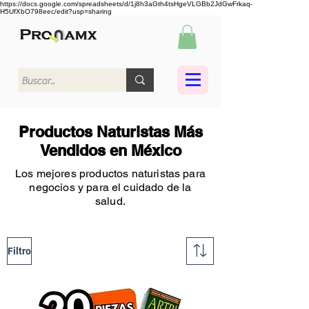
https://docs.google.com/spreadsheets/d/1j8h3aGth4tsHgeVLGBb2JdGwFrkaq-
H5UfXbO798eec/edit?usp=sharing
Productos Naturistas Más
Vendidos en México
Los mejores productos naturistas para
negocios y para el cuidado de la
salud.
Filtro