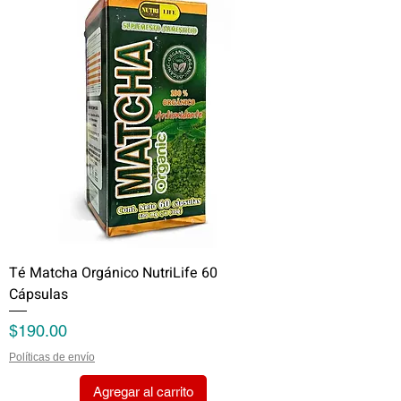
Té Matcha Orgánico NutriLife 60
Cápsulas
Precio
$190.00
Políticas de envío
Agregar al carrito