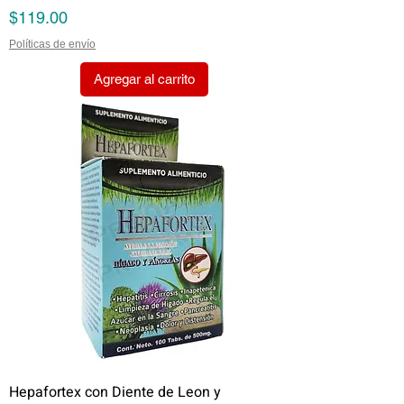
Precio
$119.00
Políticas de envío
Agregar al carrito
Hepafortex con Diente de Leon y