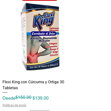
Flexi King con Cúrcuma y Ortiga 30
Tabletas
$150.00
Precio
Precio de oferta
Desde
$139.00
Políticas de envío