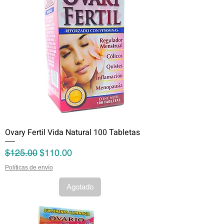
Ovary Fertil Vida Natural 100 Tabletas
Precio
Precio de oferta
$125.00
$110.00
Políticas de envío
Agotado