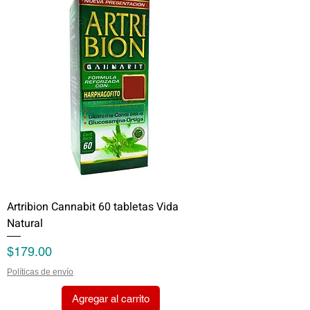
Artribion Cannabit 60 tabletas Vida
Natural
Precio
$179.00
Políticas de envío
Agregar al carrito