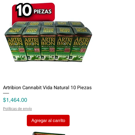
Artribion Cannabit Vida Natural 10 Piezas
Precio
$1,464.00
Políticas de envío
Agregar al carrito