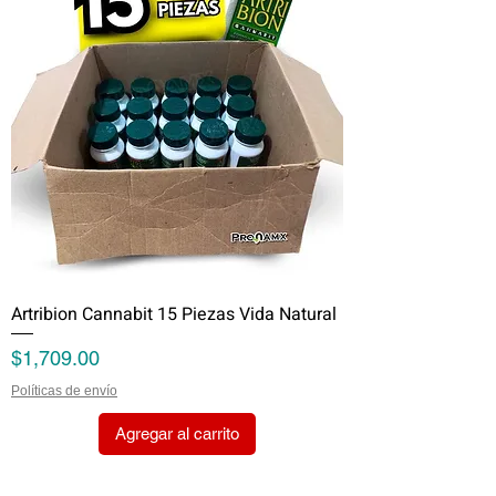
Artribion Cannabit 15 Piezas Vida Natural
Precio
$1,709.00
Políticas de envío
Agregar al carrito