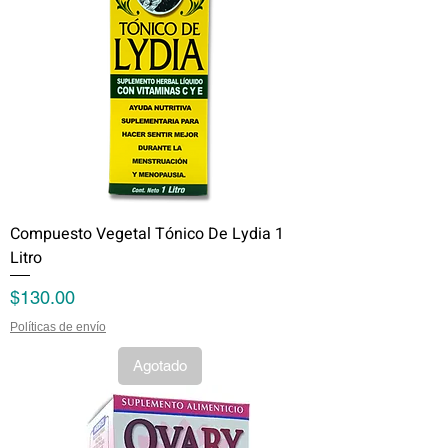
Compuesto Vegetal Tónico De Lydia 1
Litro
Precio
$130.00
Políticas de envío
Agotado