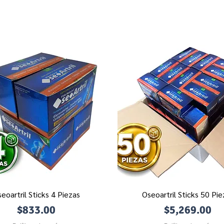
eoartril Sticks 4 Piezas
Oseoartril Sticks 50 Pie
Vista rápida
Vista rápida
Precio
Precio
$833.00
$5,269.00