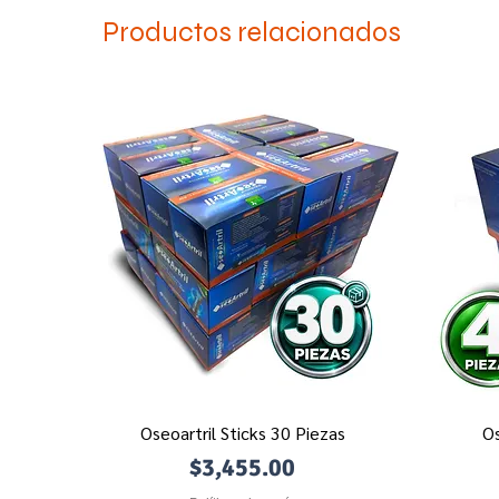
Productos relacionados
Oseoartril Sticks 30 Piezas
Os
Vista rápida
Precio
$3,455.00