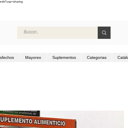
edit?usp=sharing
isfechos
Mayoreo
Suplementos
Categorias
Catál