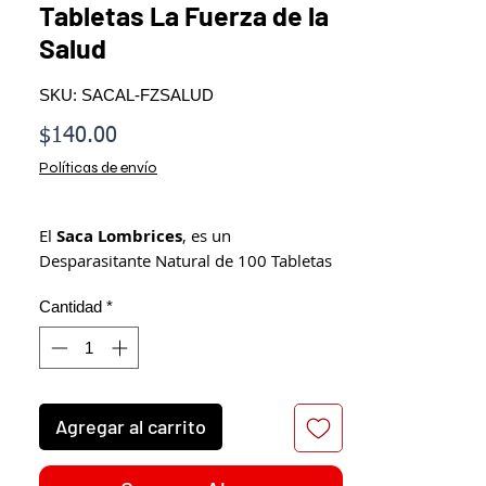
Tabletas La Fuerza de la
Salud
SKU: SACAL-FZSALUD
Precio
$140.00
Políticas de envío
El
Saca Lombrices
, es un
Desparasitante Natural de 100 Tabletas
para
Lombrices
,
Parásitos
y
Amibas
.
Cantidad
*
Su fórmula está compuesta
por ingredientes naturales: Menta,
Epazote, Ruda, Ajo, Anis, Cuasia, Clavo,
Romero y Genciana. Producto Naturista
elaborado por
Laboratorios La Fuerza
Agregar al carrito
de la Salud S.A. de C.V.
Este producto no es un medicamento.