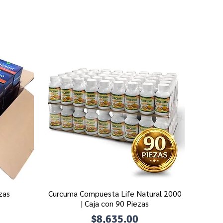
zas
Curcuma Compuesta Life Natural 2000
Vista rápida
| Caja con 90 Piezas
Precio
$8,635.00