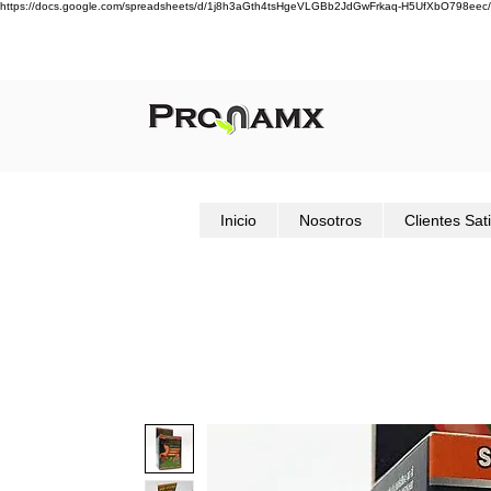
https://docs.google.com/spreadsheets/d/1j8h3aGth4tsHgeVLGBb2JdGwFrkaq-H5UfXbO798eec/
Inicio
Nosotros
Clientes Sat