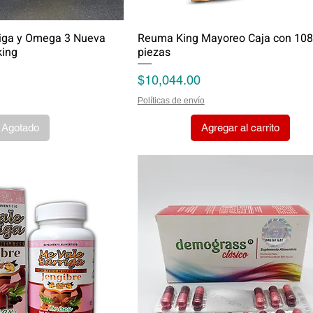
tiga y Omega 3 Nueva
Reuma King Mayoreo Caja con 108
king
piezas
Precio
$10,044.00
Políticas de envío
Agotado
Agregar al carrito