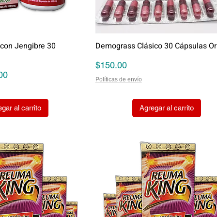
 con Jengibre 30
Demograss Clásico 30 Cápsulas Ori
Precio
$150.00
 de oferta
00
Políticas de envío
gar al carrito
Agregar al carrito