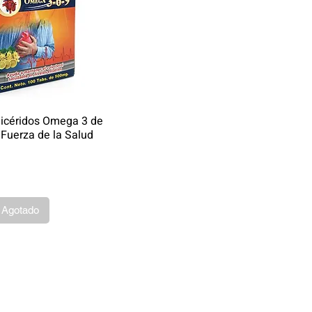
glicéridos Omega 3 de
 Fuerza de la Salud
Agotado
©2019 by Productos Naturistas de México | PRONAMX.
pra