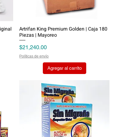
ginal
Artrifan King Premium Golden | Caja 180
Piezas | Mayoreo
Precio
$21,240.00
Políticas de envío
Agregar al carrito