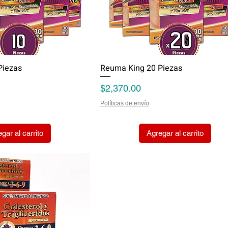
Piezas
Reuma King 20 Piezas
Precio
$2,370.00
Políticas de envío
gar al carrito
Agregar al carrito