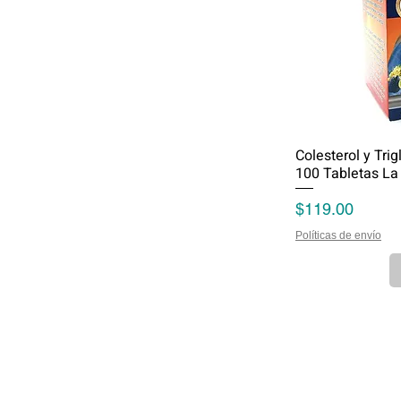
Colesterol y Tri
100 Tabletas La
Precio
$119.00
Políticas de envío
Políticas de Privacidad
Contacto
Políticas de Envío
Nosotros
Métodos de Pago
Políticas de Devolución
Mecánica de Com