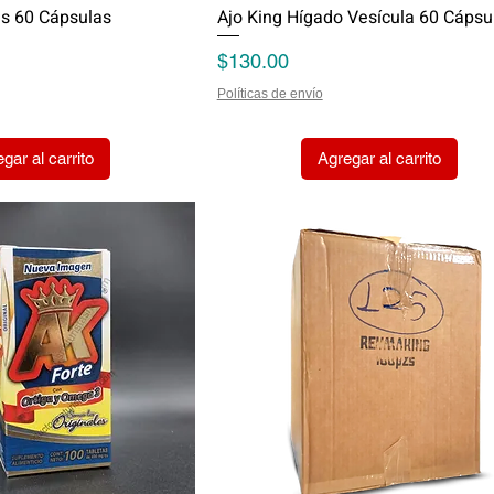
es 60 Cápsulas
Ajo King Hígado Vesícula 60 Cápsu
Precio
$130.00
Políticas de envío
gar al carrito
Agregar al carrito