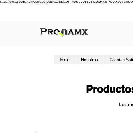
https://docs.google.com/spreadsheets/d/1j8h3aGth4tsHgeVLGBb2JdGwFrkaq-H5UfXbO798eec/
Inicio
Nosotros
Clientes Sat
Producto
Los me