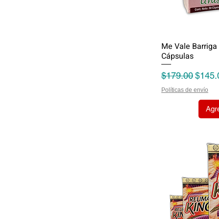
Me Vale Barriga
Cápsulas
Precio
Precio
$179.00
$145.
Políticas de envío
Agre