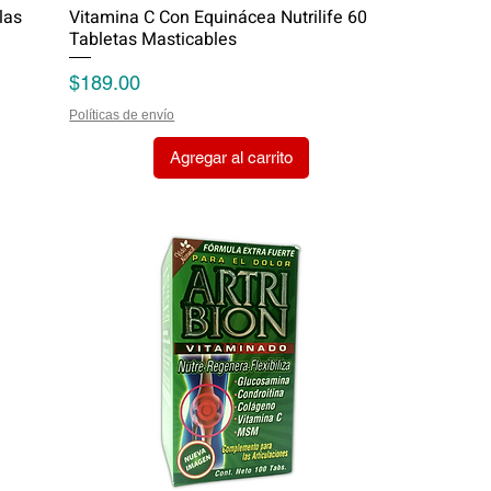
las
Vitamina C Con Equinácea Nutrilife 60
Tabletas Masticables
Precio
$189.00
Políticas de envío
Agregar al carrito