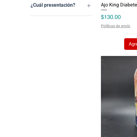
12 piezas
Ajo King Diabet
¿Cuál presentación?
24 piezas
Precio
$130.00
35 piezas
Golden
Premium
Políticas de envío
Agre