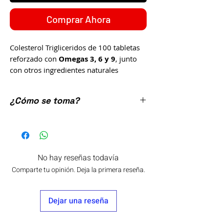
Comprar Ahora
Colesterol Trigliceridos
de 100 tabletas
reforzado con
Omegas 3, 6 y 9
, junto
con otros ingredientes naturales
como: Aceite de Pescado, Hojas y tallos
de Hierba del Sapo, Chía, Diente de León
¿Cómo se toma?
y Limpia Plata,
Producto Naturista elaborado por:
Tomar 2 tabletas 3 veces al día con los
Laboratorios La Fuerza de la Salud SA
alimentos.
de CV.
No hay reseñas todavía
Este producto no es un medicamento.
Comparte tu opinión. Deja la primera reseña.
No ingerir durante el embarazo y
lactancia.
El consumo de este producto es
Dejar una reseña
responsabilidad de quien lo toma y
quien lo recomienda.