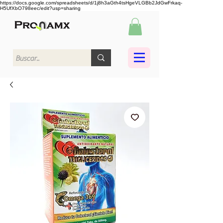
https://docs.google.com/spreadsheets/d/1j8h3aGth4tsHgeVLGBb2JdGwFrkaq-
H5UfXbO798eec/edit?usp=sharing