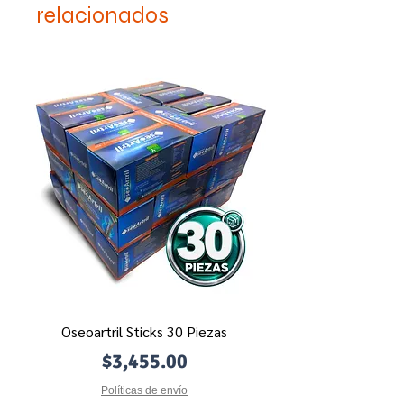
niños.
relacionados
Oseoartril Sticks 30 Piezas
Precio
$3,455.00
Políticas de envío