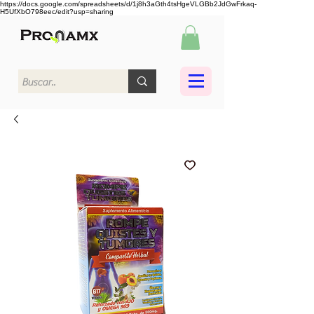
https://docs.google.com/spreadsheets/d/1j8h3aGth4tsHgeVLGBb2JdGwFrkaq-
H5UfXbO798eec/edit?usp=sharing