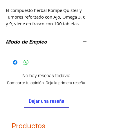
El compuesto herbal Rompe Quistes y
Tumores reforzado con Ajo, Omega 3, 6
y 9, viene en frasco con 100 tabletas
compuestas por ingredientes de origen
natural como: Altamasia,
Modo de Empleo
Chicalote, Uncaria tomentosa (Uña de
G), Saw palmetto, Taraxacum officinale
Tomar 2 tabletas por la mañana y 2 por la
(Dient de L), Manrrubio, Vitamina B-17
noche.
(Amigdalina) y Cancerina, Prodcuto
Natural y original elaborado por
No hay reseñas todavía
el laboratorio La Fuerza De La Salud.
Comparte tu opinión. Deja la primera reseña.
Este producto no es un medicamento.
No ingerir durante el embarazo y
Dejar una reseña
lactancia.
Productos enfocados a personas mayores
de 18 años.
Mantengase fuera del alcance de los
Productos