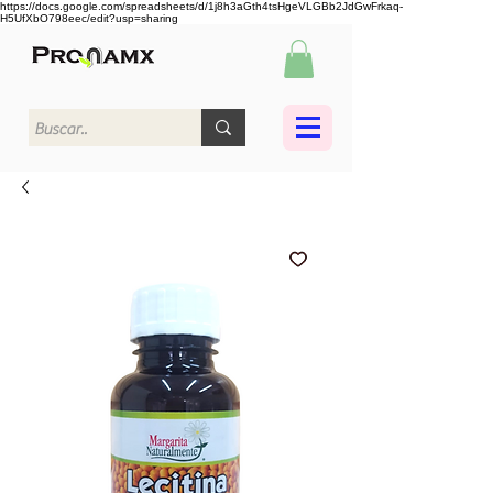
https://docs.google.com/spreadsheets/d/1j8h3aGth4tsHgeVLGBb2JdGwFrkaq-
H5UfXbO798eec/edit?usp=sharing