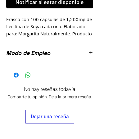
Notificar al estar disponible
Frasco con 100 cápsulas de 1,200mg de
Lecitina de Soya cada una. Elaborado
para: Margarita Naturalmente. Producto
100% Natural.
Modo de Empleo
Este producto no es un medicamento.
Tomar 2 cápsulas 2 veces al día junto con
El consumo de este producto es
los alimentos.,
responsabilidad de quien lo consume y
quien lo recomienda.
No hay reseñas todavía
No consumir durante el embarazo.
Comparte tu opinión. Deja la primera reseña.
Consulte a su médico.
Dejar una reseña