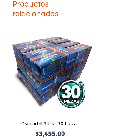
Productos
relacionados
Oseoartril Sticks 30 Piezas
Precio
$3,455.00