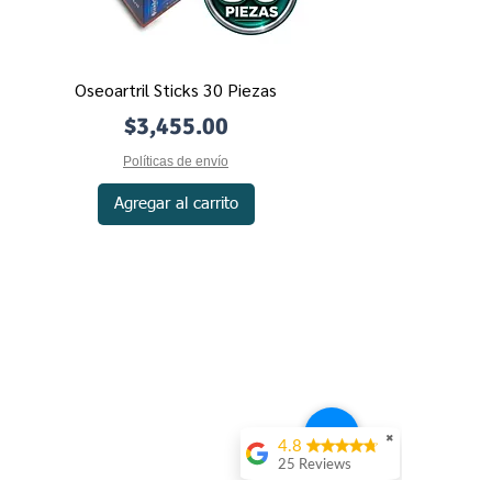
Oseoartril Sticks 30 Piezas
Precio
$3,455.00
Políticas de envío
Agregar al carrito
Contacto
Mecánica de Compra
Políticas de Privacidad
Políticas de Envío
✖
4.8
Políticas de Devolución
25 Reviews
Nosotros