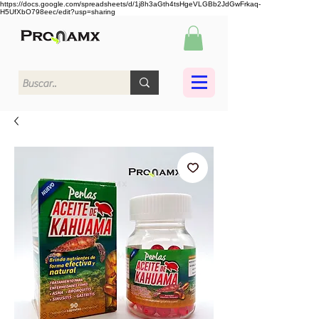
https://docs.google.com/spreadsheets/d/1j8h3aGth4tsHgeVLGBb2JdGwFrkaq-
H5UfXbO798eec/edit?usp=sharing