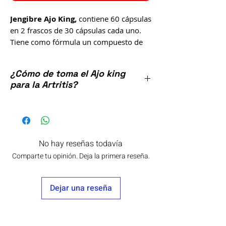
Jengibre Ajo King,
contiene 60 cápsulas
en 2 frascos de 30 cápsulas cada uno.
Tiene como fórmula un compuesto de
solo 2
ingredientes naturales
:
Jengibre y Ajo King.
¿Cómo de toma el Ajo king
Elaborado por: Plantas Medicinales de
para la Artritis?
México.
Marca Línea de Productos:
Ajo King
.
Tomar 1 cápsula de cada frasco (2
cápsulas) por la mañana y 2 por la noche.
Este producto no es un medicamento.
Manténgase fuera del alcance de los
No hay reseñas todavía
niños.
Comparte tu opinión. Deja la primera reseña.
El consumo de este producto es
responsabilidad de quien lo consume y
quien lo recomienda.
Dejar una reseña
Consulte a su médico.