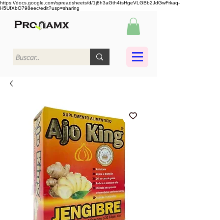
https://docs.google.com/spreadsheets/d/1j8h3aGth4tsHgeVLGBb2JdGwFrkaq-
H5UfXbO798eec/edit?usp=sharing