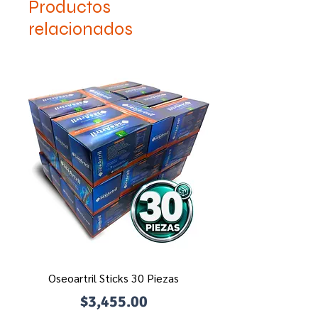
Productos
relacionados
Oseoartril Sticks 30 Piezas
Precio
$3,455.00