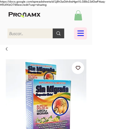
https://docs.google.com/spreadsheets/d/1j8h3aGth4tsHgeVLGBb2JdGwFrkaq-
H5UfXbO798eec/edit?usp=sharing