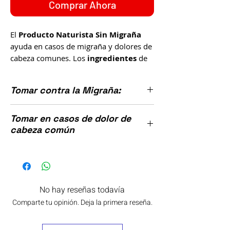
Comprar Ahora
El
Producto Naturista Sin Migraña
ayuda en casos de migraña y dolores de
cabeza comunes. Los
ingredientes
de
Sin Migraña son de origen natural y
estos son:
extracto de Flor de Tila, (
tila
Tomar contra la Migraña:
cordata
), Valeriana (
valeriana officinails
),
Pasiflora (pasiflora incarta), Flor de
Tomar 2 tabletas 3 veces al día con los
Azahar (
citrus auratium
) y Toronjil
Tomar en casos de dolor de
alimentos.
(
cabeza común
melissa officinails
).
Contenido Neto: 100 tabletas.
Tomas 2 tabletas por la mañana y 2 por la
Elaborado por: Laboratorios La
noche con los alimentos en ambas tomas.
Fuerza de la Salud.
Este producto no es un medicamento.
No hay reseñas todavía
No ingerir durante el embarazo y
Comparte tu opinión. Deja la primera reseña.
lactancia.
El consumo de este medicamento es