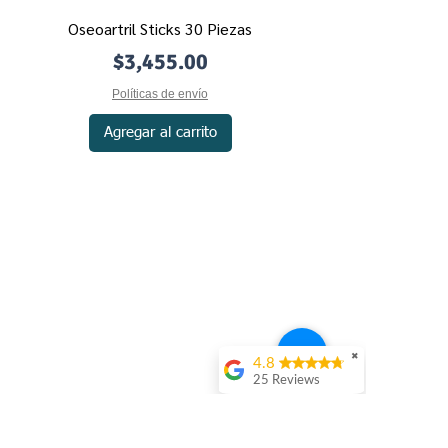
Oseoartril Sticks 30 Piezas
Precio
$3,455.00
Políticas de envío
Agregar al carrito
Contacto
Mecánica de Compra
Políticas de Privacidad
Políticas de Envío
Políticas de Devolución
✖
4.8
25 Reviews
Nosotros
Francisco Gutiérrez
Métodos de Pago
(Translated by