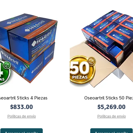
eoartril Sticks 4 Piezas
Oseoartril Sticks 50 Pie
Vista rápida
Vista rápida
Precio
Precio
$833.00
$5,269.00
Políticas de envío
Políticas de envío