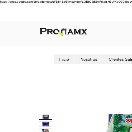
https://docs.google.com/spreadsheets/d/1j8h3aGth4tsHgeVLGBb2JdGwFrkaq-H5UfXbO798eec/
Inicio
Nosotros
Clientes Sat