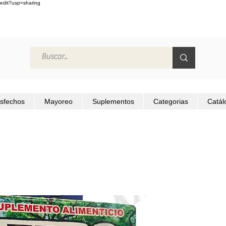
edit?usp=sharing
isfechos
Mayoreo
Suplementos
Categorias
Catál