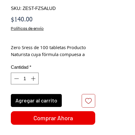
SKU: ZEST-FZSALUD
Precio
$140.00
Políticas de envío
Zero Sress
de 100 tabletas
Producto
Naturista cuya fórmula compuesa a
base de: Kava Kava, Valeriana, Pasiflora
Cantidad
*
y Vitamina B1. Elaborado por
Laboratorios La Fuerza de la Salud.
Este producto no es un medicamento.
El consumo de este producto es
Agregar al carrito
responsabilidad de quien lo toma y
quien lo recomienda.
Consulte a su médico.
Comprar Ahora