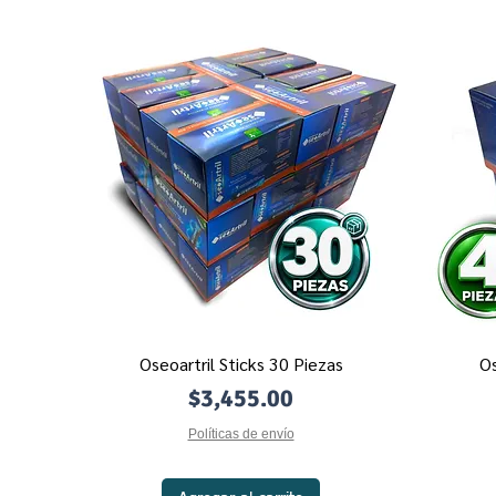
Oseoartril Sticks 30 Piezas
Os
Vista rápida
Precio
$3,455.00
Políticas de envío