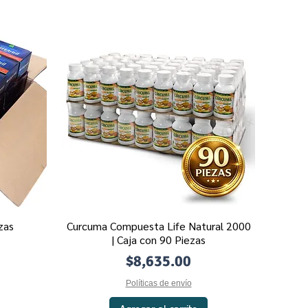
zas
Curcuma Compuesta Life Natural 2000
Vista rápida
| Caja con 90 Piezas
Precio
$8,635.00
Políticas de envío