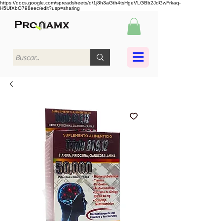
https://docs.google.com/spreadsheets/d/1j8h3aGth4tsHgeVLGBb2JdGwFrkaq-
H5UfXbO798eec/edit?usp=sharing