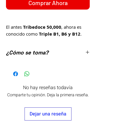
Comprar Ahora
El antes
Tribedoce 50,000
, ahora es
conocido como
Triple B1, B6 y B12
.
Vitaminas Neurotropas
de 100
tabletas compuestas de Tiamina,
¿Cómo se toma?
Piridoxina, Cianocobalamina, Ácido
Glutámico y Extracto de Ginkgo Biloba
Tomar 2 tabletas 3 veces al día.
80 mg.
Este producto no es un medicamento.
No hay reseñas todavía
El consumo de este producto es
Comparte tu opinión. Deja la primera reseña.
responsabilidad de quien lo toma y
quien lo recomienda.
Consulte a su médico.
Dejar una reseña