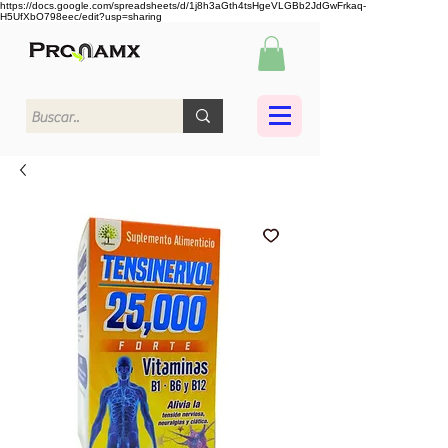
https://docs.google.com/spreadsheets/d/1j8h3aGth4tsHgeVLGBb2JdGwFrkaq-
H5UfXbO798eec/edit?usp=sharing