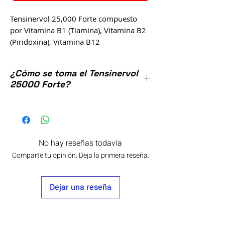
Tensinervol 25,000 Forte compuesto
por Vitamina B1 (Tiamina), Vitamina B2
(Piridoxina), Vitamina B12
(Cianocobalamina), Ginkgo Biloba,
ofrece significativos beneficios para el
¿Cómo se toma el Tensinervol
sistema nervioso central, la salud
25000 Forte?
neurológica y cognitiva, optimizando la
función cerebral.
Tomar 2 tabletas por la mañana y 2
Producto Naturista con 100 tabletas
tabletas por la noche.
elaborado por los laboratorios:
Ayahuasca.
No hay reseñas todavía
Comparte tu opinión. Deja la primera reseña.
Dejar una reseña