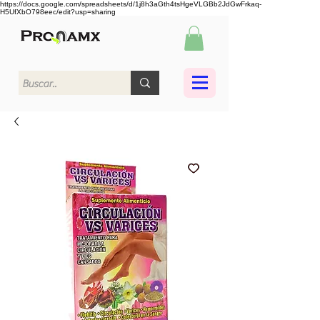
https://docs.google.com/spreadsheets/d/1j8h3aGth4tsHgeVLGBb2JdGwFrkaq-
H5UfXbO798eec/edit?usp=sharing