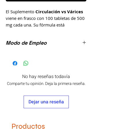
El Suplemento
Circulación vs Várices
viene en frasco con 100 tabletas de 500
mg cada una. Su fórmula está
compuesta a base de ingredientes de
origen natural como: Flor de Manita,
Modo de Empleo
Veleriana, Tumba Vaquero, Zapote
Blanco, Alpiste, Castaño de Indias,
Tomar 2 tabletas 3 veces al día junto con
Hamamelis, Cancerina, Palo de Brasil,
los alimentos.
Ginkgo Biloba y Ahuehuete, siendo un
producto totalmente natural. Elaborado
No hay reseñas todavía
por:
Laboratorio La Fuerza de la
Comparte tu opinión. Deja la primera reseña.
Salud.
Este producto no es un medicamento.
Dejar una reseña
El consumo de este prodcuto es
responsabilidad de quien lo ingiere y
quien lo recomienda.
No se administre en mujeres
Productos