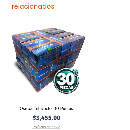
embarazadas y lactancia
relacionados
Consulte a su médico.
Oseoartril Sticks 30 Piezas
Precio
$3,455.00
Políticas de envío