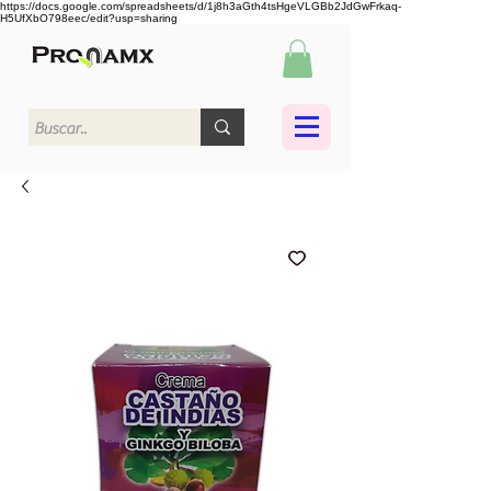
https://docs.google.com/spreadsheets/d/1j8h3aGth4tsHgeVLGBb2JdGwFrkaq-
H5UfXbO798eec/edit?usp=sharing