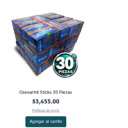
Oseoartril Sticks 30 Piezas
Precio
$3,455.00
Políticas de envío
Agregar al carrito