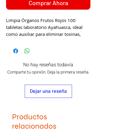
Comprar Ahora
Limpia Órganos Frutos Rojos 100
tabletas laboratorio Ayahuasca, ideal
como auxiliar para eliminar toxinas,
combatir el Estreñimiento e Inflamación
y mantener una flora intestinal
saludable gracias a su fórmula a base de
ingredientes naturales como: Alcachofa,
No hay reseñas todavía
Amaranto, Hoja Sen, Torona, Linaza,
Comparte tu opinión. Deja la primera reseña.
Manzana, Garcinia Cambogia, Castaño
de Indias, Noni, Fenogreco, Xoconostle,
Raíz de Nopal, Jamaica, Clorofila y
Dejar una reseña
Cáscara Sagrada.
Productos
relacionados