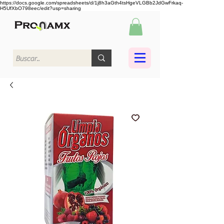
https://docs.google.com/spreadsheets/d/1j8h3aGth4tsHgeVLGBb2JdGwFrkaq-
H5UfXbO798eec/edit?usp=sharing