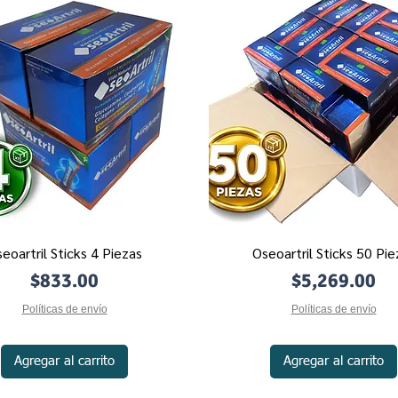
eoartril Sticks 4 Piezas
Oseoartril Sticks 50 Pie
Vista rápida
Vista rápida
Precio
Precio
$833.00
$5,269.00
Políticas de envío
Políticas de envío
Agregar al carrito
Agregar al carrito