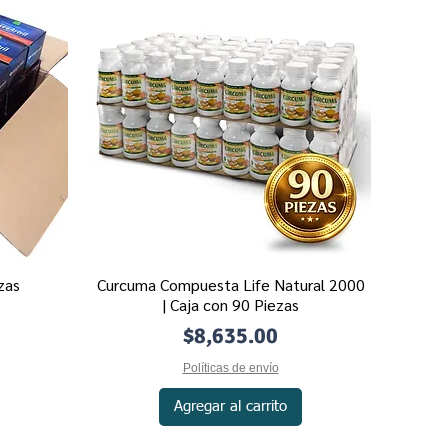
zas
Curcuma Compuesta Life Natural 2000
Vista rápida
| Caja con 90 Piezas
Precio
$8,635.00
Políticas de envío
Agregar al carrito