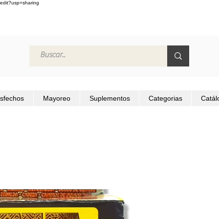
edit?usp=sharing
isfechos
Mayoreo
Suplementos
Categorias
Catál