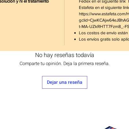
lución y ni el tratamiento
Fedex en el siguiente link
Estafeta en el siguiente lin
https://www.estafeta.com/
gclid=CjwKCAjw64eJBh
t-MA-UZkRHTT7Fzm8_-
Los costos de envío están 
Los envíos gratis solo ap
No hay reseñas todavía
Comparte tu opinión. Deja la primera reseña.
Dejar una reseña