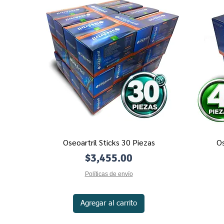
Oseoartril Sticks 30 Piezas
Os
Vista rápida
Precio
$3,455.00
Políticas de envío
Agregar al carrito