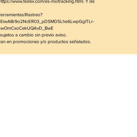
 https://www.fedex.com/es-mx/tracking.html. Y de
k
Herramientas/Rastreo?
AGEiwABr9o2NcER03_pDSMD5Lhe6LwpGglTLr-
FSwOmCxoCekUQAvD_BwE
sujetos a cambio sin previo aviso.
lican en promociones y/o productos señalados.