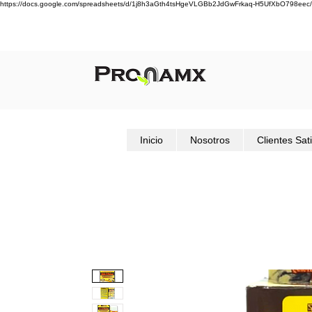
https://docs.google.com/spreadsheets/d/1j8h3aGth4tsHgeVLGBb2JdGwFrkaq-H5UfXbO798eec/
Inicio
Nosotros
Clientes Sat