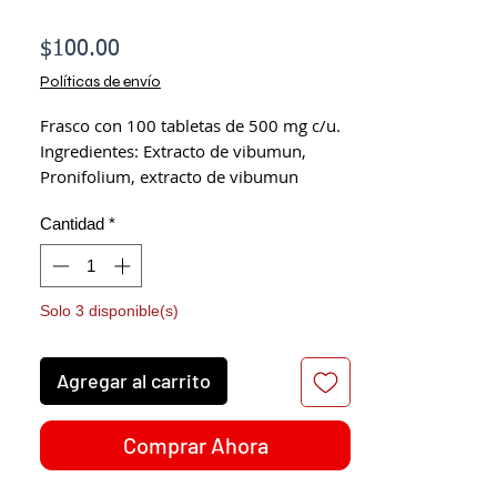
Precio
$100.00
Políticas de envío
Frasco con 100 tabletas de 500 mg c/u.
Ingredientes: Extracto de vibumun,
Pronifolium, extracto de vibumun
opulis, Extracto de raíz de genciana,
Cantidad
*
(Correctivo), Extracto de sasafrás
(Correctivo), Vitamina C, Vitamina D,
Alcohol etílico, Estearato de magnesio y
exipientes.
Solo 3 disponible(s)
Agregar al carrito
Comprar Ahora