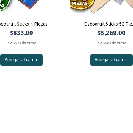
eoartril Sticks 4 Piezas
Oseoartril Sticks 50 Pie
Vista rápida
Vista rápida
Precio
Precio
$833.00
$5,269.00
Políticas de envío
Políticas de envío
Agregar al carrito
Agregar al carrito
©2019 by Productos Naturistas de México | PRONAMX.
pra