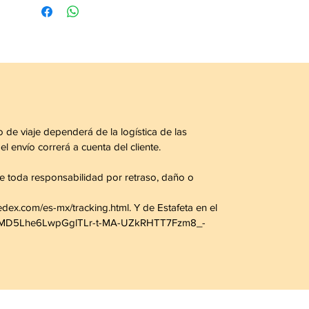
Remedio herbolario. No es un
medicamento.
El consumo de este producto es
responsanilidad de quien lo
recomienda y de quien lo usa.
No consumir durante el embarazo.
Todos los medicamentos publicados
NO son la solución y ni el
 de viaje dependerá de la logística de las
tratamiento definitivo al problema.
 envío correrá a cuenta del cliente.
Consulte a su médico.
 toda responsabilidad por retraso, daño o
edex.com/es-mx/tracking.html. Y de Estafeta en el
_pDSMD5Lhe6LwpGglTLr-t-MA-UZkRHTT7Fzm8_-