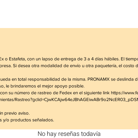
x o Estafeta, con un lapso de entrega de 3 a 4 días hábiles. El tiempo
sa. Si desea otra modalidad de envío u otra paquetería, el costo del
ueda en total responsabilidad de la misma. PRONAMX se deslinda de
o, le brindaremos el mejor apoyo posible.
con su número de rastreo de Fedex en el siguiente link https://www.f
/Herramientas/Rastreo?gclid=CjwKCAjw64eJBhAGEiwABr9o2NcER03
n previo aviso.
es y/o productos señalados.
No hay reseñas todavía