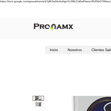
https://docs.google.com/spreadsheets/d/1j8h3aGth4tsHgeVLGBb2JdGwFrkaq-H5UfXbO798eec/
Inicio
Nosotros
Clientes Sat