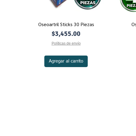
Oseoartril Sticks 30 Piezas
Os
Vista rápida
Precio
$3,455.00
Políticas de envío
Agregar al carrito
Políticas de Privacidad
Contacto
Políticas de Envío
Nosotros
Métodos de Pago
Políticas de Devolución
Mecánica de Com