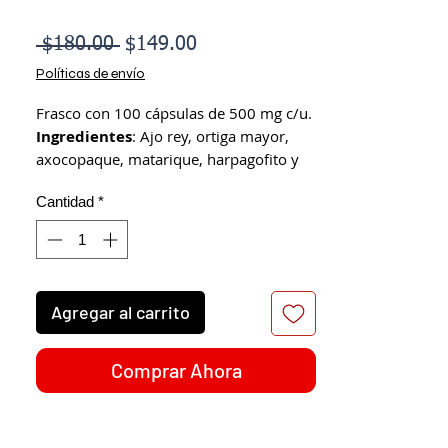
Precio
Precio
 $180.00 
$149.00
de
Políticas de envío
oferta
Frasco con 100 cápsulas de 500 mg c/u.
Ingredientes
: Ajo rey, ortiga mayor,
axocopaque, matarique, harpagofito y
semilla de uva.
Cantidad
*
Beneficios:
Ayuda en el alivio del dolor e
inflamación de articular y muscular.
Promueve una mejor movilidad.
Interviene en el avance del deterioro
Agregar al carrito
de articulaciones.
Acción antiinflamatoria y analgésica.
Problemas de nervio
Comprar Ahora
ciático, osteoartritis y
arterioesclerosis.