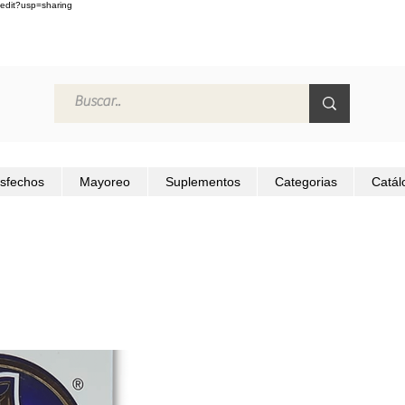
edit?usp=sharing
isfechos
Mayoreo
Suplementos
Categorias
Catál