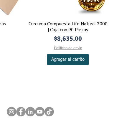
zas
Curcuma Compuesta Life Natural 2000
Vista rápida
| Caja con 90 Piezas
Precio
$8,635.00
Políticas de envío
Agregar al carrito