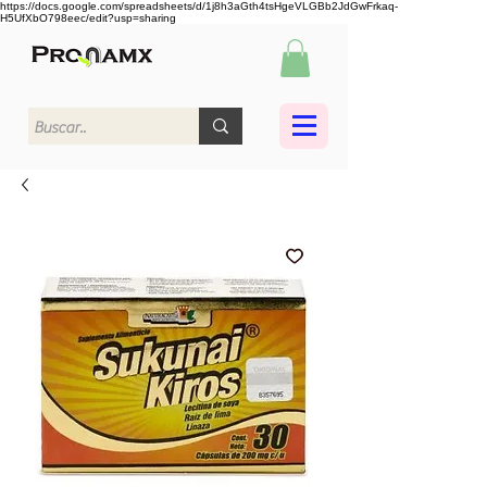
https://docs.google.com/spreadsheets/d/1j8h3aGth4tsHgeVLGBb2JdGwFrkaq-
H5UfXbO798eec/edit?usp=sharing