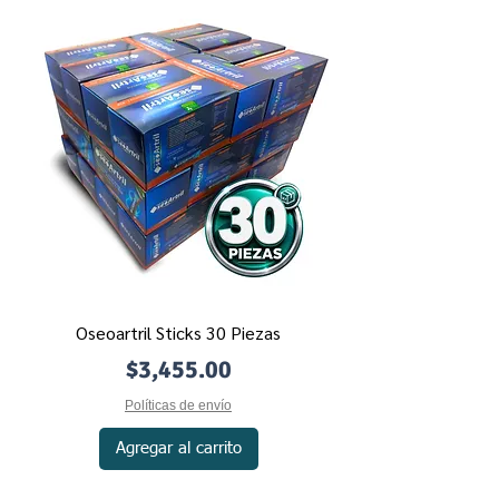
Oseoartril Sticks 30 Piezas
Precio
$3,455.00
Políticas de envío
Agregar al carrito