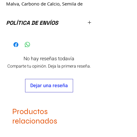
Malva, Carbono de Calcio, Semila de
Linaza, Lecitina de Soya, Estearato de
Magnesio y Dióxido de Silicio.
POLÍTICA DE ENVÍOS
Laboratorio: Naturacastle S.A. de C.V.
*Envío incluido.
*El envío será por medio de estafeta.
*Ponerse en contacto con nosotros para
confirmar datos de envío.
No hay reseñas todavía
Comparte tu opinión. Deja la primera reseña.
Dejar una reseña
Productos
relacionados