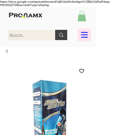
https://docs.google.com/spreadsheets/d/1j8h3aGth4tsHgeVLGBb2JdGwFrkaq-
H5UfXbO798eec/edit?usp=sharing