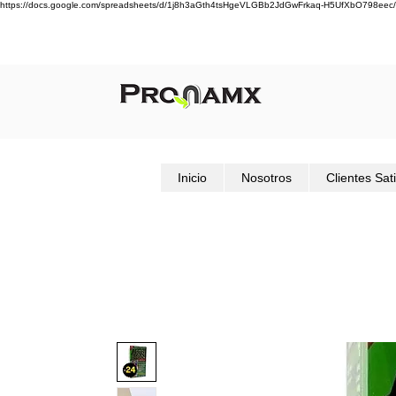
https://docs.google.com/spreadsheets/d/1j8h3aGth4tsHgeVLGBb2JdGwFrkaq-H5UfXbO798eec/
Inicio
Nosotros
Clientes Sat