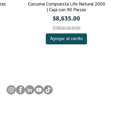
zas
Curcuma Compuesta Life Natural 2000
Vista rápida
| Caja con 90 Piezas
Precio
$8,635.00
Políticas de envío
Agregar al carrito
, es de carácter
tos científicos