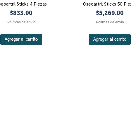
eoartril Sticks 4 Piezas
Oseoartril Sticks 50 Pie
Vista rápida
Vista rápida
Precio
Precio
$833.00
$5,269.00
Políticas de envío
Políticas de envío
Agregar al carrito
Agregar al carrito
©2019 by Productos Naturistas de México | PRONAMX.
pra
DISCLAIMER
n expuesta en ésta y demas páginas de Pronamx - Productos Naturistas de México
educacional. Las descripciones de los textos están elaboradas a partir de documen