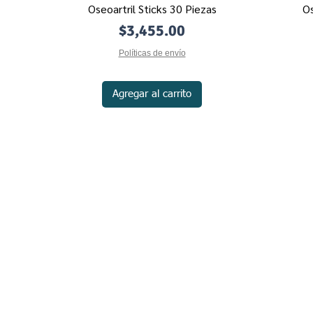
Oseoartril Sticks 30 Piezas
Os
Vista rápida
Precio
$3,455.00
Políticas de envío
Agregar al carrito
Políticas de Privacidad
Contacto
Políticas de Envío
Nosotros
Métodos de Pago
Políticas de Devolución
Mecánica de Com
Toda informació
informativo - 