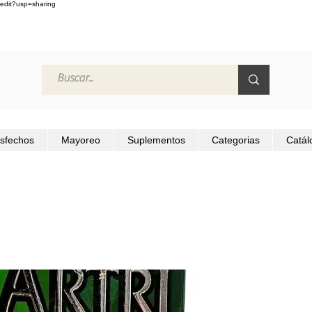
edit?usp=sharing
isfechos
Mayoreo
Suplementos
Categorias
Catál