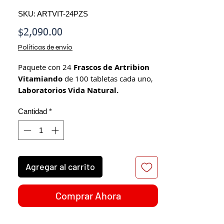
SKU: ARTVIT-24PZS
Precio
$2,090.00
Políticas de envío
Paquete con 24
Frascos de Artribion
Vitamiando
de 100 tabletas cada uno,
Laboratorios Vida Natural.
Cada frasco contiene como ingredientes:
Cantidad
*
Glucosamina, condroitina, colágeno,
vitamina C y MSM.
Este prodcuto No es un medicamento.
El consumo de este producto es
Agregar al carrito
responsabilidad de quien lo recomienda
y de quien lo usa.
Consulte a su médico.
Comprar Ahora