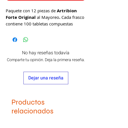
Paquete con 12 piezas de
Artribion
Forte Original
al Mayoreo
.
Cada frasco
contiene 100 tabletas compuestas
por: Ortiga, Glucosamina, condroitina,
Colágeno, Vitamina C, Cartílago de
Tiburón y MSM. Procucto totalmente
natural, elaborado por:
Life Natural
.
No hay reseñas todavía
Comparte tu opinión. Deja la primera reseña.
Este producto no es un medicamento.
Esl consumo de este producto es
responsabilidad de quien lo consume y
Dejar una reseña
quien lo recomienda.
Consulte a su médico.
Productos
relacionados