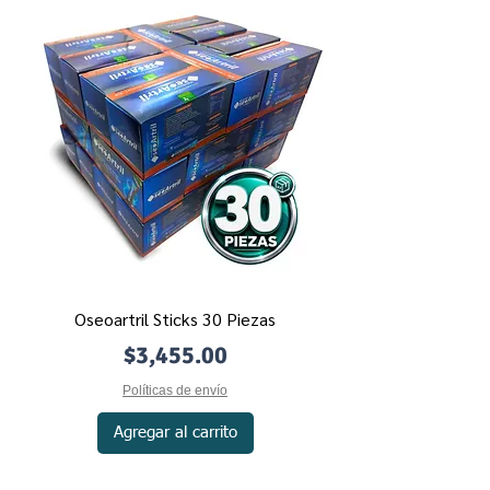
Oseoartril Sticks 30 Piezas
Precio
$3,455.00
Políticas de envío
Agregar al carrito