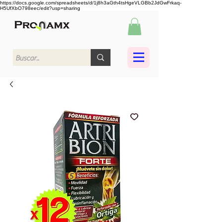
https://docs.google.com/spreadsheets/d/1j8h3aGth4tsHgeVLGBb2JdGwFrkaq-
H5UfXbO798eec/edit?usp=sharing