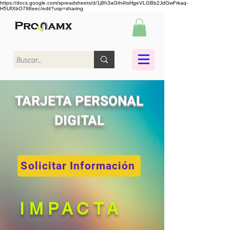
https://docs.google.com/spreadsheets/d/1j8h3aGth4tsHgeVLGBb2JdGwFrkaq-
H5UfXbO798eec/edit?usp=sharing
TARJETA PERSONAL
DIGITAL
Solicitar Información
IMPACTA