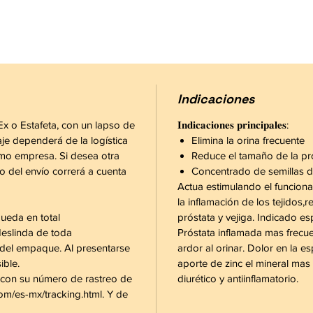
Indicaciones
Ex o Estafeta, con un lapso de
𝐈𝐧𝐝𝐢𝐜𝐚𝐜𝐢𝐨𝐧𝐞𝐬 𝐩𝐫𝐢𝐧𝐜𝐢𝐩𝐚𝐥𝐞𝐬:
aje dependerá de la logística
Elimina la orina frecuente
mo empresa. Si desea otra
Reduce el tamaño de la pr
o del envío correrá a cuenta
Concentrado de semillas d
Actua estimulando el funciona
la inflamación de los tejidos
ueda en total
próstata y vejiga. Indicado es
eslinda de toda
Próstata inflamada mas frecue
 del empaque. Al presentarse
ardor al orinar. Dolor en la es
ible.
aporte de zinc el mineral mas 
o con su número de rastreo de
diurético y antiinflamatorio.
com/es-mx/tracking.html. Y de