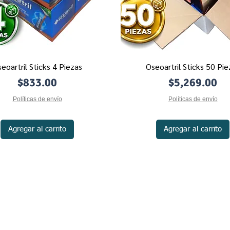
eoartril Sticks 4 Piezas
Oseoartril Sticks 50 Pie
Vista rápida
Vista rápida
Precio
Precio
$833.00
$5,269.00
Políticas de envío
Políticas de envío
Agregar al carrito
Agregar al carrito
©2019 by Productos Naturistas de México | PRONAMX.