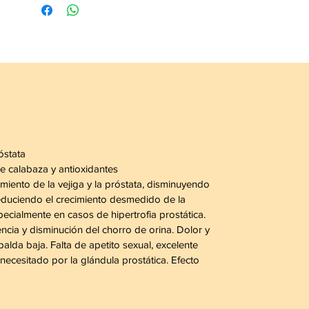
tratamiento definitivo al problema.
Consulte a su médico.
óstata
e calabaza y antioxidantes
miento de la vejiga y la próstata, disminuyendo
,reduciendo el crecimiento desmedido de la
pecialmente en casos de hipertrofia prostática.
ncia y disminución del chorro de orina. Dolor y
palda baja. Falta de apetito sexual, excelente
necesitado por la glándula prostática. Efecto