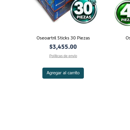
Oseoartril Sticks 30 Piezas
Os
Vista rápida
Precio
$3,455.00
Políticas de envío
Agregar al carrito
Políticas de Privacidad
Contacto
Políticas de Envío
Nosotros