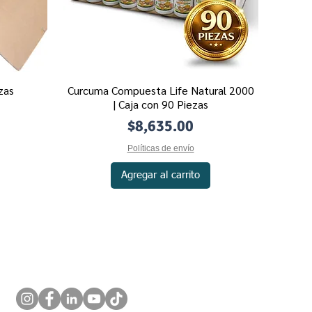
zas
Curcuma Compuesta Life Natural 2000
Vista rápida
| Caja con 90 Piezas
Precio
$8,635.00
Políticas de envío
Agregar al carrito