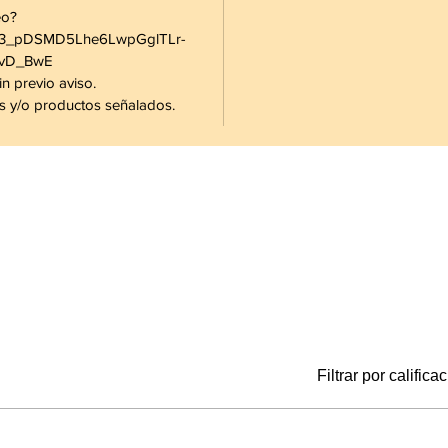
eo?
03_pDSMD5Lhe6LwpGglTLr-
vD_BwE
n previo aviso.
es y/o productos señalados.
Filtrar por califica