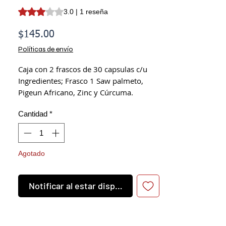
Según 1 reseña, la calificación es de 3.0 de 5 estrellas
3.0 | 1 reseña
Precio
$145.00
Políticas de envío
Caja con 2 frascos de 30 capsulas c/u
Ingredientes; Frasco 1 Saw palmeto,
Pigeun Africano, Zinc y Cúrcuma.
Frasco 2: Ortiga, cancerina, semilla de
Cantidad
*
calabaza y uña de gato.
Remedio herbolario. No es un
medicamento.
Agotado
El consumo de este producto es
responsanilidad de quien lo
recomienda y de quien lo usa.
Notificar al estar disponible
No consumir durante el embarazo.
Todos los medicamentos publicados
NO son la solución y ni el