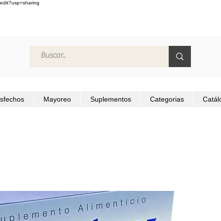
edit?usp=sharing
isfechos
Mayoreo
Suplementos
Categorias
Catál