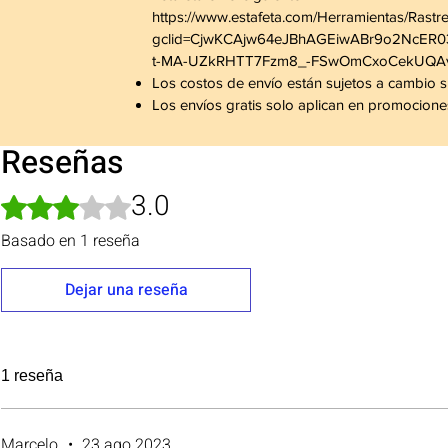
https://www.estafeta.com/Herramientas/Rastr
gclid=CjwKCAjw64eJBhAGEiwABr9o2NcER
t-MA-UZkRHTT7Fzm8_-FSwOmCxoCekUQA
Los costos de envío están sujetos a cambio si
Los envíos gratis solo aplican en promocion
Reseñas
3.0
Obtuvo 3 de 5 estrellas.
Basado en 1 reseña
Dejar una reseña
1 reseña
Marcelo
•
23 ago 2023