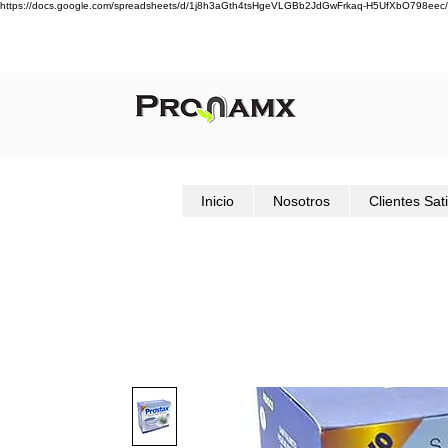
https://docs.google.com/spreadsheets/d/1j8h3aGth4tsHgeVLGBb2JdGwFrkaq-H5UfXbO798eec/
Inicio
Nosotros
Clientes Sat