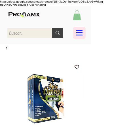
https://docs.google.com/spreadsheets/d/1j8h3aGth4tsHgeVLGBb2JdGwFrkaq-
H5UfXbO798eec/edit?usp=sharing