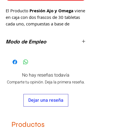
El Producto
Presión Ajo y Omega
viene
en caja con dos frascos de 30 tabletas
cada uno, compuestas a base de
ingredientes naturales como: Zapote
blanco 25%, Flor de manita 25%,
Modo de Empleo
Toronjil blanco 25%, Espino blanco 15%
y Ajo rey 10%. Producto totalmente
Tomar 1 tableta de cada frasco (juntas)
natural. Elaborado por: Omega
antes de cada alimento.
Nutrition.
No hay reseñas todavía
Comparte tu opinión. Deja la primera reseña.
Este producto no es un medicamento.
El consumo de este producto es
Dejar una reseña
responsabilidad de quien lo consume y
quien lo recomienda.
Consulte a su médico.
Productos