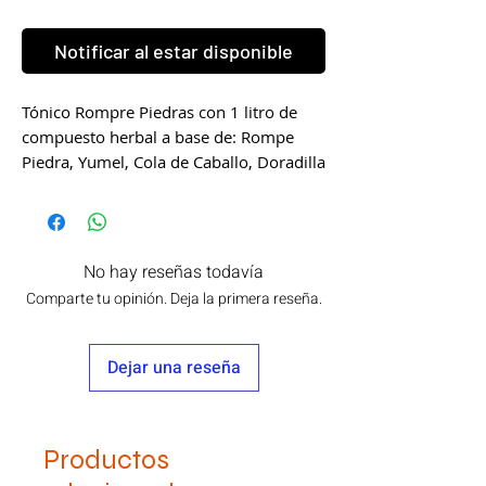
Notificar al estar disponible
Tónico Rompre Piedras con 1 litro de
compuesto herbal a base de: Rompe
Piedra, Yumel, Cola de Caballo, Doradilla
y Taray. Producto Naturisa elaborado
por
Laboratorios Vida Natural.
Este producto no es un medicamento.
No hay reseñas todavía
El consumo de este producto es
Comparte tu opinión. Deja la primera reseña.
responsanilidad de quien lo recomienda
y de quien lo usa.
No consumir durante el embarazo.
Dejar una reseña
Consulte a su médico.
Productos