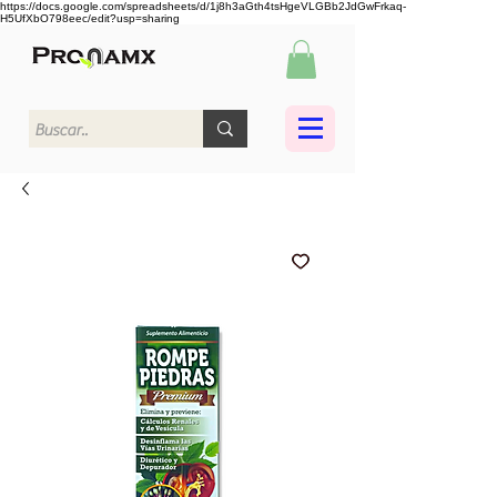
https://docs.google.com/spreadsheets/d/1j8h3aGth4tsHgeVLGBb2JdGwFrkaq-
H5UfXbO798eec/edit?usp=sharing