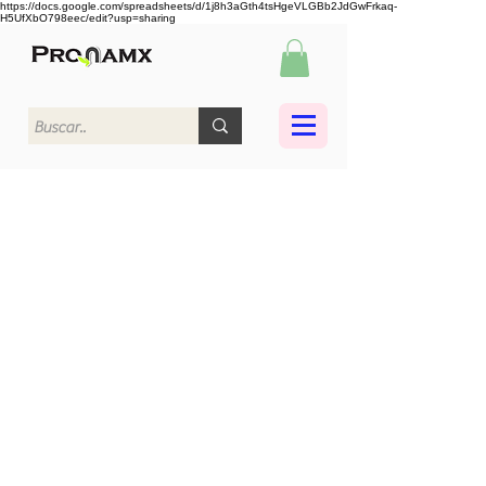
https://docs.google.com/spreadsheets/d/1j8h3aGth4tsHgeVLGBb2JdGwFrkaq-
H5UfXbO798eec/edit?usp=sharing