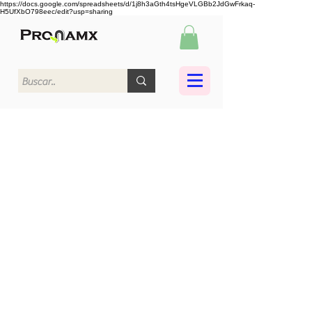
https://docs.google.com/spreadsheets/d/1j8h3aGth4tsHgeVLGBb2JdGwFrkaq-
H5UfXbO798eec/edit?usp=sharing