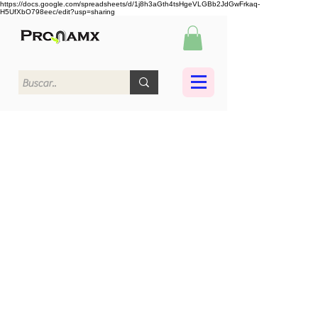
https://docs.google.com/spreadsheets/d/1j8h3aGth4tsHgeVLGBb2JdGwFrkaq-
H5UfXbO798eec/edit?usp=sharing