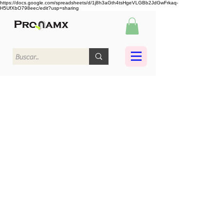
https://docs.google.com/spreadsheets/d/1j8h3aGth4tsHgeVLGBb2JdGwFrkaq-
H5UfXbO798eec/edit?usp=sharing