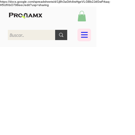
https://docs.google.com/spreadsheets/d/1j8h3aGth4tsHgeVLGBb2JdGwFrkaq-
H5UfXbO798eec/edit?usp=sharing