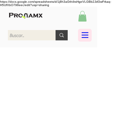
https://docs.google.com/spreadsheets/d/1j8h3aGth4tsHgeVLGBb2JdGwFrkaq-
H5UfXbO798eec/edit?usp=sharing