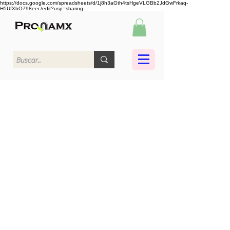
https://docs.google.com/spreadsheets/d/1j8h3aGth4tsHgeVLGBb2JdGwFrkaq-
H5UfXbO798eec/edit?usp=sharing