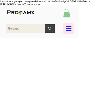
https://docs.google.com/spreadsheets/d/1j8h3aGth4tsHgeVLGBb2JdGwFrkaq-
H5UfXbO798eec/edit?usp=sharing