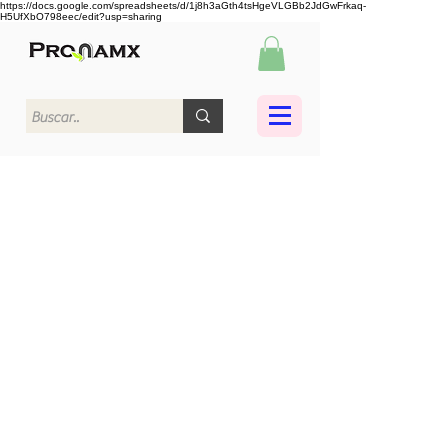
https://docs.google.com/spreadsheets/d/1j8h3aGth4tsHgeVLGBb2JdGwFrkaq-
H5UfXbO798eec/edit?usp=sharing