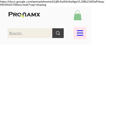
https://docs.google.com/spreadsheets/d/1j8h3aGth4tsHgeVLGBb2JdGwFrkaq-
H5UfXbO798eec/edit?usp=sharing