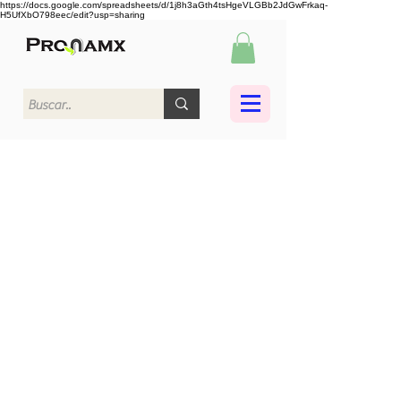
https://docs.google.com/spreadsheets/d/1j8h3aGth4tsHgeVLGBb2JdGwFrkaq-
H5UfXbO798eec/edit?usp=sharing