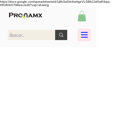
https://docs.google.com/spreadsheets/d/1j8h3aGth4tsHgeVLGBb2JdGwFrkaq-
H5UfXbO798eec/edit?usp=sharing