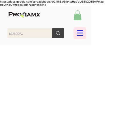
https://docs.google.com/spreadsheets/d/1j8h3aGth4tsHgeVLGBb2JdGwFrkaq-
H5UfXbO798eec/edit?usp=sharing