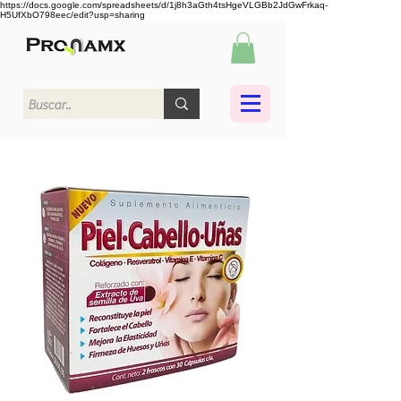
https://docs.google.com/spreadsheets/d/1j8h3aGth4tsHgeVLGBb2JdGwFrkaq-
H5UfXbO798eec/edit?usp=sharing