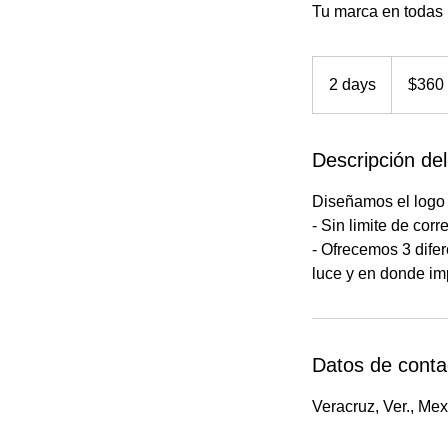
Tu marca en todas 
360
pesos
2 days
2
$360
mexicanos
d
a
y
Descripción del
s
Diseñamos el logo 
- Sin limite de corr
- Ofrecemos 3 dife
luce y en donde im
Datos de conta
Veracruz, Ver., Mex