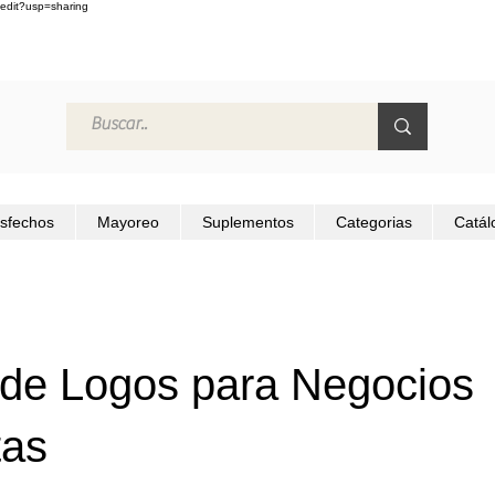
edit?usp=sharing
isfechos
Mayoreo
Suplementos
Categorias
Catál
 de Logos para Negocios
tas