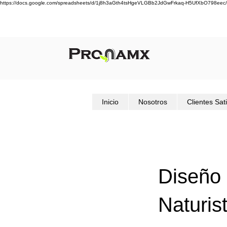
https://docs.google.com/spreadsheets/d/1j8h3aGth4tsHgeVLGBb2JdGwFrkaq-H5UfXbO798eec/
Inicio
Nosotros
Clientes Sat
Diseño
Naturis